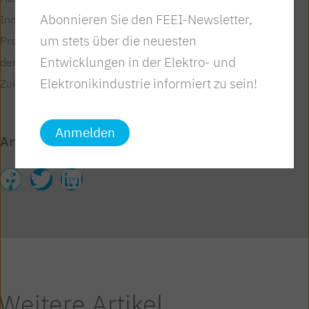
Abonnieren Sie den FEEI-Newsletter,
Innovationen, die den gesamten Lebenszyklus von
um stets über die neuesten
Produkten mitdenken, wird die Wettbewerbsfähigkeit
Entwicklungen in der Elektro- und
der österreichischen Wirtschaft für eine nachhaltige
Elektronikindustrie informiert zu sein!
Zukunft sichergestellt und gestärkt.
Anmelden
Artikel teilen
Weitere Artikel