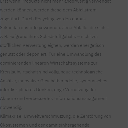
Erst wenn Produkte nicht mehr anderweitig verwendet
werden können, werden diese dem Abfallstrom
zugeführt. Durch Recycling werden daraus
Sekundärrohstoffe gewonnen. Jene Abfälle, die sich –
z. B. aufgrund ihres Schadstoffgehalts – nicht zur
stofflichen Verwertung eignen, werden energetisch
genutzt oder deponiert. Für eine Umwandlung des
dominierenden linearen Wirtschaftssystems zur
Kreislaufwirtschaft sind völ­lig neue technologische
Ansätze, innovative Geschäftsmodelle, systemisches
interdisziplinäres Denken, enge Vernetzung der
Akteure und verbessertes Informationsmanagement
notwendig.
Klimakrise, Umweltverschmut­zung, die Zerstörung von
Ökosystemen und der damit einhergehende