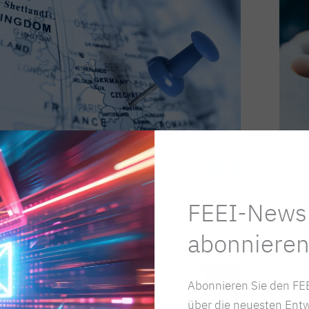
andortpolitik
Umwe
FEEI-Newsl
abonnieren
Abonnieren Sie den FEE
über die neuesten Entw