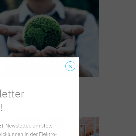
lt & Nachhaltigkeit
etter
!
I-Newsletter, um stets
icklungen in der Elektro-