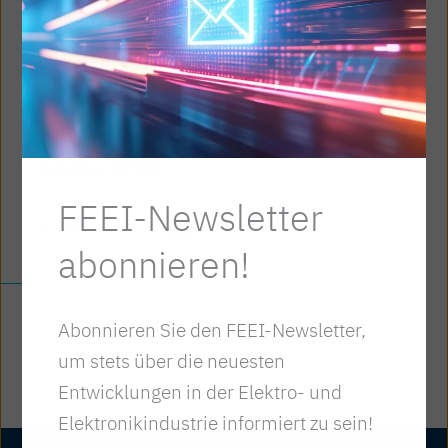
„ArbeitsZEITrecht für
Führungskräfte“
via MS Teams
Di., 19. Mai 2026
13:00
– 17:00
FEEI-Newsletter
Mehr erfahren
abonnieren!
Abonnieren Sie den FEEI-Newsletter,
um stets über die neuesten
Entwicklungen in der Elektro- und
Elektronikindustrie informiert zu sein!