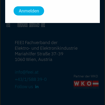
Anmelden
FEEI Fachverband der
Elektro- und Elektronikindustrie
Mariahilfer Straße 37-39
1060 Wien, Austria
info@feei.at
Partner der WKO
+43/1/588 39-0
Follow us