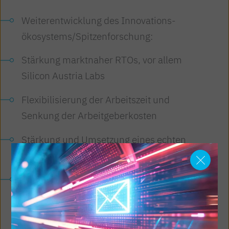
Weiterentwicklung des Innovations­
ökosystems/Spitzen­forschung:
Stärkung marktnaher RTOs, vor allem
Silicon Austria Labs
Flexibilisierung der Arbeitszeit und
Senkung der Arbeit­geberkosten
Stärkung und Umsetzung eines echten
Bestbieter­prinzips im Vergaberecht
Sicherstellung der Versorgungs­sicherheit:
kritische Infrastruktur Energiesystem
„cybersicher“ und zukunftsfit gestalten