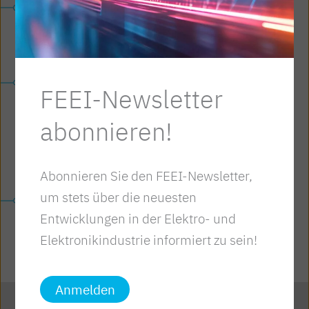
Umsetzung einer selbstbewussten
Industrie­politik und Entwicklung einer
Industrie­strategie in Österreich
Potenziale der Energie­effizienz bei
FEEI-Newsletter
Gebäuden, Mobilität, Produktion und
abonnieren!
Dienstleistung nutzen: Entwicklung neuer
Technologien und deren Umsetzung in
Ökostandards
Abonnieren Sie den FEEI-Newsletter,
um stets über die neuesten
Forcierung des Infrastruktur­ausbaus
Entwicklungen in der Elektro- und
(Breitband­kapazitäten, Smart Grids)
Elektronikindustrie informiert zu sein!
Anmelden