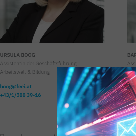
URSULA BOOG
BA
Assistentin der Geschäftsführung
Ass
Arbeitswelt & Bildung
Umw
Digi
boog@feei.at
+43/1/588 39-16
pfe
+43