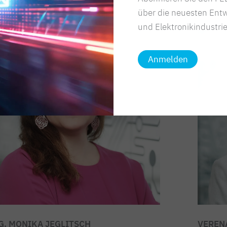
über die neuesten Entw
und Elektronikindustrie
Anmelden
G. MONIKA JEGLITSCH
VEREN