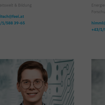
eitswelt & Bildung
Energie
Forschu
litsch@feei.at
/1/588 39-65
himml@
+43/1/