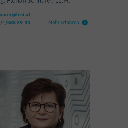
g. Florian Schnurer, LL.M.
nurer@feei.at
Mehr erfahren
/1/588 39-30