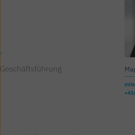
Geschäfts­führung
Mag
mits
+43