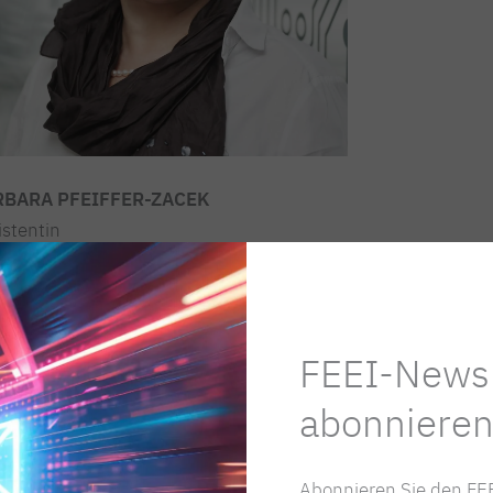
RBARA PFEIFFER-ZACEK
istentin
elt & Nachhaltigkeit
talisierung
iffer@feei.at
FEEI-Newsl
/1/588 39-60
abonnieren
Abonnieren Sie den FEE