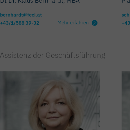
DI Dr. Klaus Bernhardt, MBA
Ma
bernhardt@feei.at
sch
Mehr erfahren
+43/1/588 39-32
+43
Assistenz der Geschäfts­führung