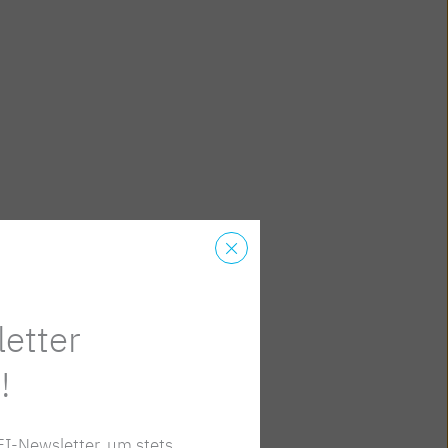
etter
!
I-Newsletter, um stets