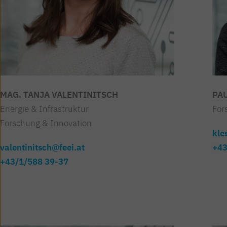
MAG. TANJA VALENTINITSCH
PA
Energie & Infrastruktur
For
Forschung & Innovation
kle
valentinitsch@feei.at
+43
+43/1/588 39-37