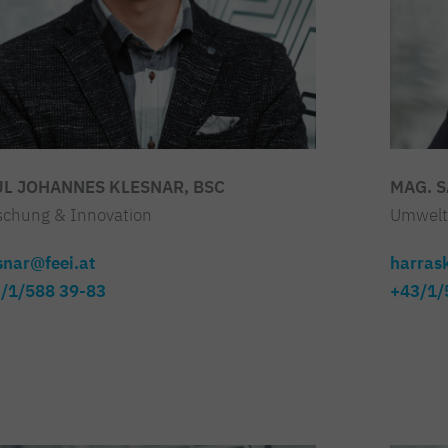
UL JOHANNES KLESNAR, BSC
MAG. 
schung & Innovation
Umwelt 
snar@feei.at
harras
/1/588 39-83
+43/1/