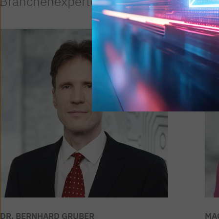
Branchenexperten
DR. BERNHARD GRUBER
MA