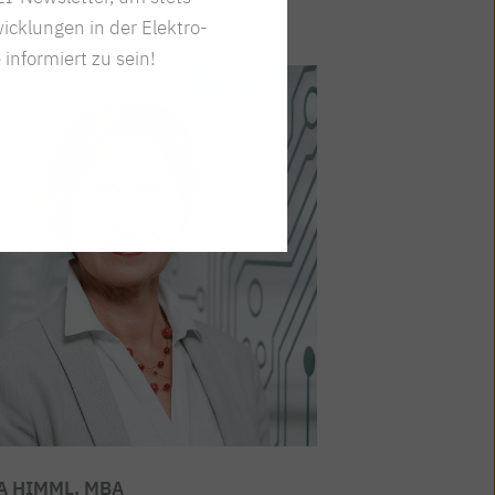
icklungen in der Elektro-
 informiert zu sein!
A HIMML, MBA