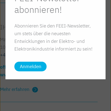
abonnieren!
Abonnieren Sie den FEEI-Newsletter,
IHE Austria
um stets über die neuesten
Mariahilfer Straße 37-39
Entwicklungen in der Elektro- und
1060 Wien
Elektronikindustrie informiert zu sein!
+43/1/588 39-67
Anmelden
office@ihe-austria.at
www.ihe-austria.at
Mehr erfahren