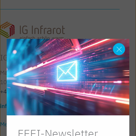
IG Infrarot Austria
Mariahilfer Straße 37-39
1060 Wien
+43/1/588 39-0
info@feei.at
Mehr erfahren
FEEI-Newsletter