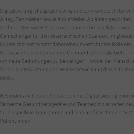
Digitalisierung ist allgegenwärtig und zum unverzichtbaren 
Alltag, Berufsleben sowie industriellen Abläufen geworden.
Technologien wie Big Data oder künstliche Intelligenz wer
Gamechanger für den österreichischen Standort im global
Cybersicherheit nimmt dabei eine unverzichtbare Rolle ein.
KI, maschinellem Lernen und Quantentechnologie bietet in
um neue Bedrohungen zu bewältigen – wobei der Mensch al
für die kluge Nutzung und Weiterentwicklung dieser Techn
bleibt.
Besonders im Gesundheitswesen hat Digitalisierung enorme
Vernetzte Gesundheitsgeräte und Telemedizin schaffen ne
für beispiellose Transparenz und eine maßgeschneiderte V
Patient:innen.