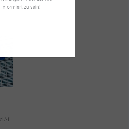
 informiert zu sein!
DIGITALISIERUNG
Nachbericht zum Webinar
d AI
„Cybersecurity kompakt“