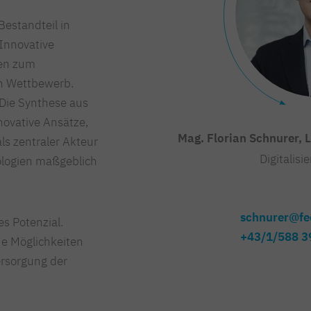
Bestandteil in
 Innovative
den zum
en Wettbewerb.
 Die Synthese aus
novative Ansätze,
Mag. Florian Schnurer, 
s zentraler Akteur
Digitalisi
ologien maßgeblich
schnurer@fee
s Potenzial.
+43/1/588 3
ue Möglichkeiten
ersorgung der