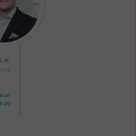
LL.M.
erung
i.at
9-30