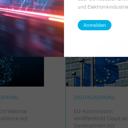
und Elektronikindustrie
Anmelden
SIERUNG
DIGITALISIERUNG
cht Webinar
EU-Kommission
silience Act
veröffentlicht Cloud an
“
Development Act