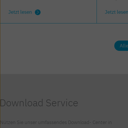
Jetzt lesen
Jetzt lese
All
Download Service
Nützen Sie unser umfassendes Download- Center in