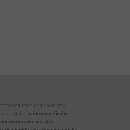
ftige Leitlinien und delegierte
sakte sollen
sektorspezifische
fnisse berücksichtigen,
kratische Hürden abbauen und die