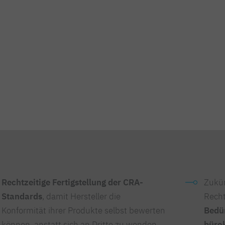
Rechtzeitige Fertigstellung der CRA-
Zukün
Standards
, damit Hersteller die
Recht
Konformität ihrer Produkte selbst bewerten
Bedür
können, anstatt sich an Dritte zu wenden
büro