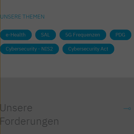
UNSERE THEMEN
e-Health
SAL
5G Frequenzen
PDG
Cybersecurity - NIS2
Cybersecurity Act
Unsere
Forderungen