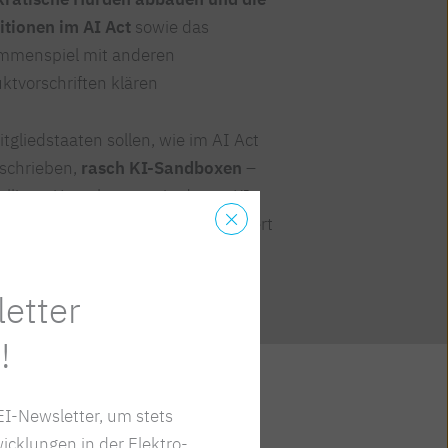
itionen im AI Act
sowie das
mmenspiel mit anderen
ktvorschriften klären
itgliedstaaten sollen, wie im AI Act
schrieben,
rasch KI-Sandboxen
–
ollierte Umgebungen, in denen KI-
me entwickelt, getestet und validiert
en können –
einrichten.
etter
!
I-Newsletter, um stets
icklungen in der Elektro-