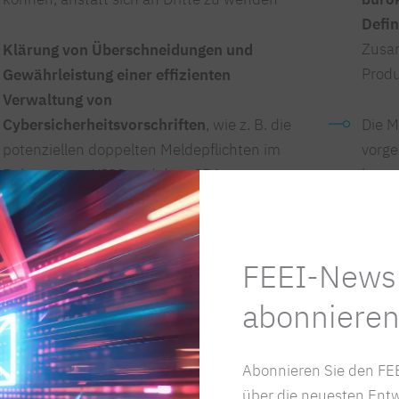
Defin
Zusa
Klärung von Überschneidungen und
Produ
Gewährleistung einer effizienten
Verwaltung von
Cybersicherheitsvorschriften
, wie z. B. die
Die M
potenziellen doppelten Meldepflichten im
vorge
Rahmen von NIS2 und dem CRA
kontr
Syste
werd
FEEI-Newsl
abonnieren
Abonnieren Sie den FEE
zum Thema
über die neuesten Entw