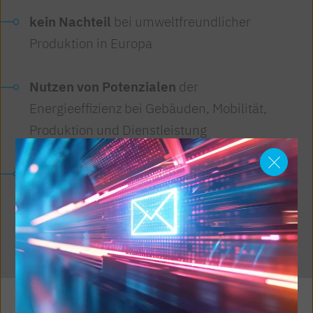
kein Nachteil
bei umweltfreundlicher
Produktion in Europa
Nutzen von Potenzialen
der
Energieeffizienz bei Gebäuden, Mobilität,
Produktion und Dienstleistung
Elektrizitätsinfrastruktur fit für die
Zukunft machen
– Ausbau und
Flexibilisierung der Energie-Netze