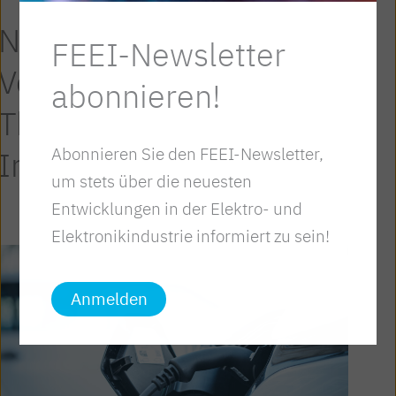
News und
FEEI-Newsletter
Veranstaltungen zum
abonnieren!
Thema
Energie &
Abonnieren Sie den FEEI-Newsletter,
Infrastruktur
um stets über die neuesten
Entwicklungen in der Elektro- und
Elektronikindustrie informiert zu sein!
Anmelden