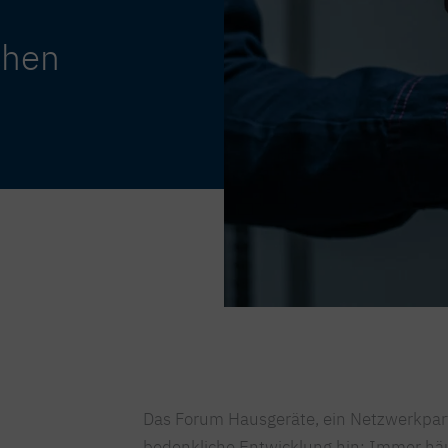
chen
Das Forum Hausgeräte, ein Netzwerkpart
bedenkliche Entwicklung hin: Immer häu