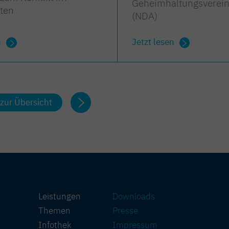
Geheimhaltungsverei
ten
(NDA)
n
Jetzt lesen
zur Übersicht
Leistungen
Downloads
Themen
Presse
Infothek
Impressum