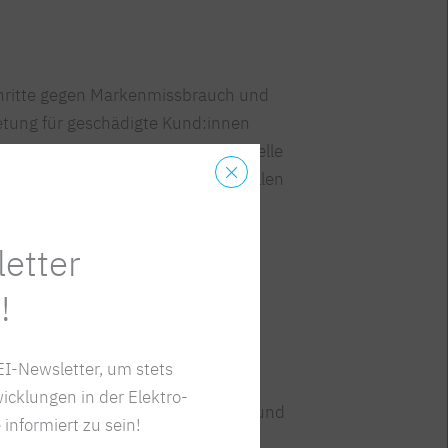
Schritte gegen Markenmissbrauch und
retung für geschädigte Kund:innen
lich. Verbraucher:innen, die finanzielle
wird geraten, sich an folgende Stellen
etter
!
mation
I-Newsletter, um stets
icklungen in der Elektro-
emäßer Beratung, Fehlerbehebung und
 informiert zu sein!
e können auch direkt an die