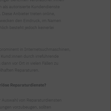
ch als autorisierte Kundendienste
iese Anbieter treten online,
 erwecken den Eindruck, im Namen
hlich besteht jedoch keinerlei
t prominent in Internetsuchmaschinen,
 Kund:innen durch irreführende
ann vor Ort in vielen Fällen zu
lhaften Reparaturen.
riöse Reparaturdienste?
er Auswahl von Reparaturdiensten
ungen vorzubeugen, sollten