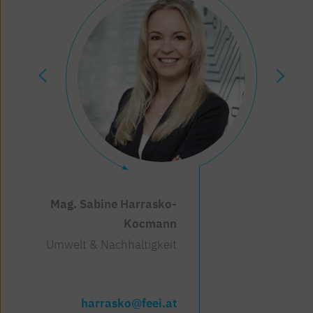
Mag. (FH) Natalie Maranda
Mag. Sabine Harrasko-
Kocmann
Umwelt & Nachhaltigkeit
Umwelt & Nachhaltigkeit
maranda@feei.at
harrasko@feei.at
+43/1/588 39-84