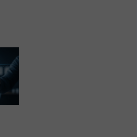
FEEI-ALLGEMEIN
Neuer „FEEI Code of
Conduct“ (CoC)