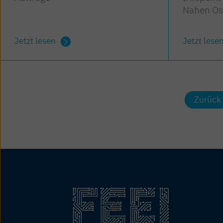
Nahen Os
Jetzt lesen
Jetzt lese
Zurück 