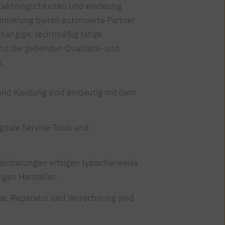
ntaktmöglichkeiten und eindeutig
entierung bieten autorisierte Partner
ängige, rechtmäßig tätige
nd die geltenden Qualitäts- und
.
und Kleidung sind eindeutig mit dem
digitale Service-Tools und
einbarungen erfolgen typischerweise
ligen Hersteller.
se, Reparatur und Verrechnung sind