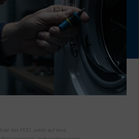
ner des FEEI, weist auf eine
figer berichten Verbraucher:innen