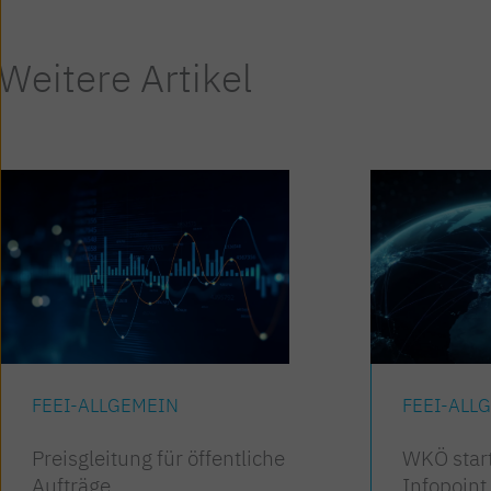
Weitere Artikel
FEEI-ALLGEMEIN
FEEI-ALL
Preisgleitung für öffentliche
WKÖ star
Aufträge
Infopoint