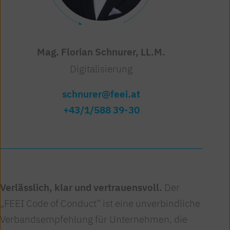
Mag. Sabine Harrasko-Kocmann
Mag. Florian Schnurer, LL.M.
Umwelt & Nachhaltigkeit
Digitalisierung
harrasko@feei.at
schnurer@feei.at
+43/1/588 39-30
+43/1/588 39-81
Verlässlich, klar und vertrauensvoll.
Der
„FEEI Code of Conduct“ ist eine unverbindliche
Verbandsempfehlung für Unternehmen, die