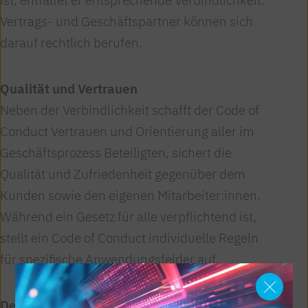
ist, entfaltet er entsprechende Verbindlichkeit.
Vertrags- und Geschäftspartner können sich
darauf rechtlich berufen.
Qualität und Vertrauen
Neben der Verbindlichkeit schafft der Code of
Conduct Vertrauen und Orientierung aller im
Geschäftsprozess Beteiligten, sichert die
Qualität und Zufriedenheit gegenüber dem
Kunden sowie den eigenen Mitarbeiter:innen.
Während ein Gesetz für alle verpflichtend ist,
stellt ein Code of Conduct individuelle Regeln
für spezifische Anwendungsfelder auf.
Der unverbindliche „FEEI Code of Conduct“