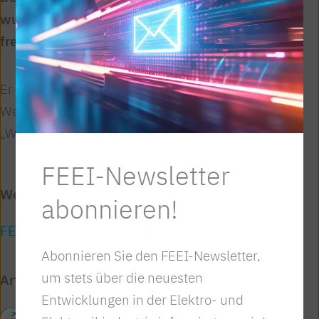
wurde kartellrechtlich geprüft und
freigegeben.
Er ist kostenlos im
Downloadbereich
der FEEI-
Website sowie nachfolgend unter
„Weiterführende Links“ erhältlich.
FEEI-Newsletter
Weiterführende Links
abonnieren!
FEEI Code of Conduct
Abonnieren Sie den FEEI-Newsletter,
um stets über die neuesten
Artikel teilen
Entwicklungen in der Elektro- und