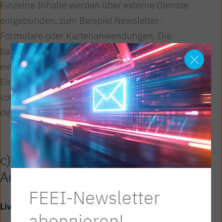
Einzelne Inhalte werden über externe Dienste
eingebunden, zum Beispiel Newsletter-
Formulare oder Kartenanwendungen. Die
barrierefreie technische Ausgestaltung dieser
externen Inhalte liegt nur eingeschränkt im
Einflussbereich der Website-Betreiberin. Eine
vollständige Anpassung dieser Inhalte stellt
derzeit eine unverhältnismäßige Belastung dar.
c) Inhalte außerhalb des
Anwendungsbereichs
FEEI-Newsletter
Live-Videos:
abonnieren!