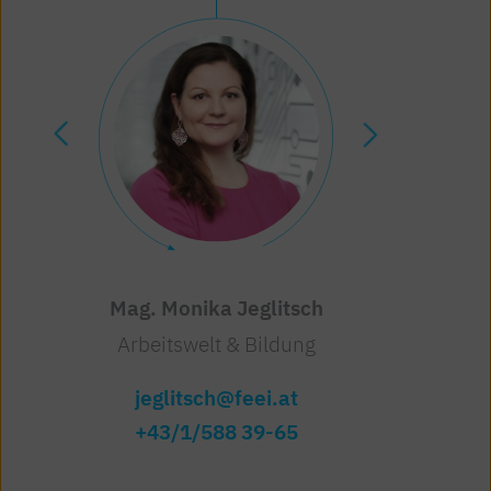
Mag. Monika Jeglitsch
Dr. Bernhard Gruber
Arbeitswelt & Bildung
Arbeitswelt & Bildung
jeglitsch@feei.at
gruber@feei.at
+43/1/588 39-65
+43/1/588 39-56