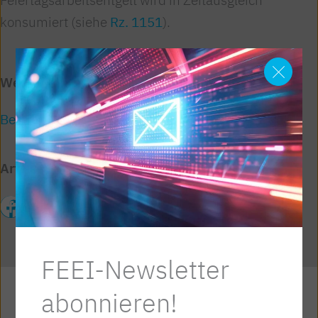
konsumiert (siehe
Rz. 1151
).
Weiterführende Links
Bericht über Nationalratsbeschluss
Artikel teilen
FEEI-Newsletter
abonnieren!