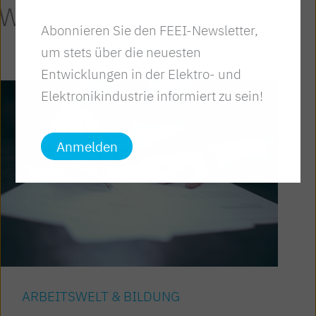
Weitere Artikel
Abonnieren Sie den FEEI-Newsletter,
um stets über die neuesten
Entwicklungen in der Elektro- und
Elektronikindustrie informiert zu sein!
Anmelden
ARBEITSWELT & BILDUNG