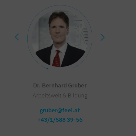
Mag. Monika Jeglitsch
Dr. Bernhard Gruber
Arbeitswelt & Bildung
Arbeitswelt & Bildung
jeglitsch@feei.at
gruber@feei.at
+43/1/588 39-56
+43/1/588 39-65