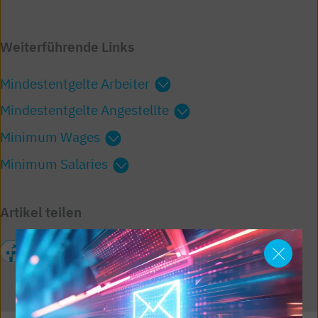
Weiterführende Links
Mindestentgelte Arbeiter
Mindestentgelte Angestellte
Minimum Wages
Minimum Salaries
Artikel teilen