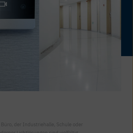
Büro, der Industriehalle, Schule oder
erner Lichtlösungen sind vielfältig