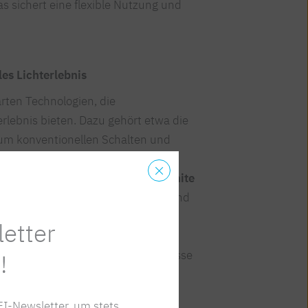
s sichert eine flexible Nutzung und
les Lichterlebnis
arten Technologien, die
lebnis bieten. Dazu gehört etwa die
 zum konventionellen Schalten und
 verschiedenste Lichtstimmungen
en werden können. Bei
Tuneable White
btemperatur manuell eingestellt und
echnologie ist damit die Basis für
etter
ept, das die Farbtemperatur und -
biologische und emotionale Bedürfnisse
!
I-Newsletter, um stets