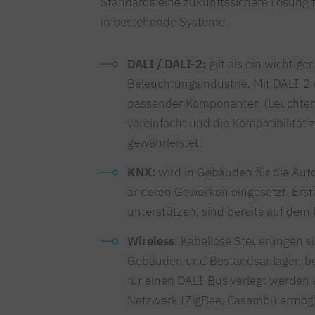
Standards eine zukunftssichere Lösung 
in bestehende Systeme.
DALI / DALI-2:
gilt als ein wichtige
Beleuchtungsindustrie. Mit DALI-2
passender Komponenten (Leuchten,
vereinfacht und die Kompatibilität 
gewährleistet.
KNX:
wird in Gebäuden für die Aut
anderen Gewerken eingesetzt. Ers
unterstützen, sind bereits auf dem 
Wireless
: Kabellose Steuerungen s
Gebäuden und Bestandsanlagen beli
für einen DALI-Bus verlegt werden 
Netzwerk (ZigBee, Casambi) ermögli