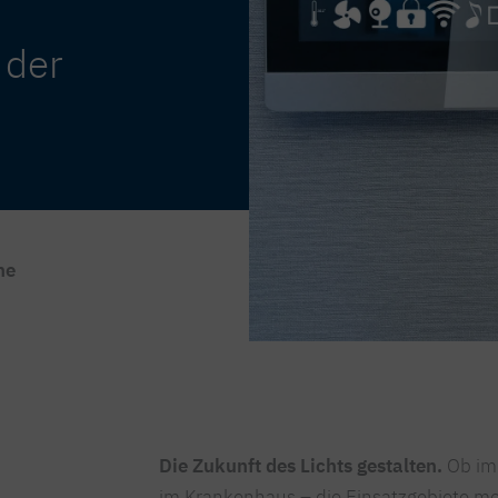
 der
ne
Die Zukunft des Lichts gestalten.
Ob im 
im Krankenhaus – die Einsatzgebiete mod