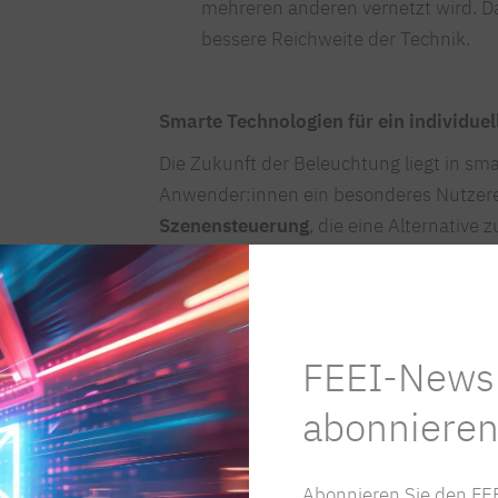
mehreren anderen vernetzt wird. Da
bessere Reichweite der Technik.
Smarte Technologien für ein individuel
Die Zukunft der Beleuchtung liegt in sm
Anwender:innen ein besonderes Nutzerer
Szenensteuerung
, die eine Alternative
Dimmen darstellt. Sie ermöglicht, dass
abgespeichert und bei Bedarf aufgeruf
wiederum werden die Intensität und Far
können flexibel adaptiert werden. Diese T
FEEI-Newsl
Human Centric Lighting
(HCL), ein Konz
intensität im Tagesverlauf an visuelle, 
abonnieren
anpasst.
Abonnieren Sie den FEE