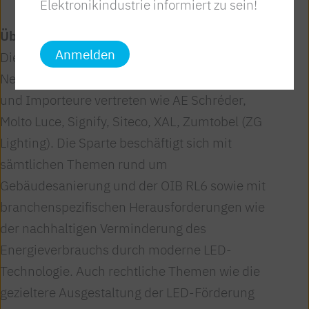
Elektronikindustrie informiert zu sein!
Über die Sparte Licht im FEEI
Anmelden
Die Sparte Licht ist eine Sparte des FEEI-
Netzwerkes. In ihr sind namhafte Hersteller
und Importeure vertreten wie AE Schréder,
Molto Luce, Signify, Siteco, XAL, Zumtobel (ZG
Lighting). Die Sparte beschäftigt sich mit
sämtlichen Themen rund um
Gebäudesanierung und der OIB RL6 sowie mit
branchenspezifischen Herausforderungen wie
der nachhaltigen Verminderung des
Energieverbrauchs durch moderne LED-
Technologie. Auch rechtliche Themen wie die
gezieltere Ausgestaltung der LED-Förderung