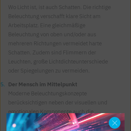
Wo Licht ist, ist auch Schatten. Die richtige
Beleuchtung verschafft klare Sicht am
Arbeitsplatz. Eine gleichmäßige
Beleuchtung von oben und/oder aus
mehreren Richtungen vermeidet harte
Schatten. Zudem sind Flimmern der
Leuchten, große Lichtdichteunterschiede
oder Spiegelungen zu vermeiden.
Der Mensch im Mittelpunkt
Moderne Beleuchtungskonzepte
berücksichtigen neben der visuellen und
emotionalen Komponente auch die
biologische (melanopische) Wirkung von
Licht. Entsprechend dem menschlichen