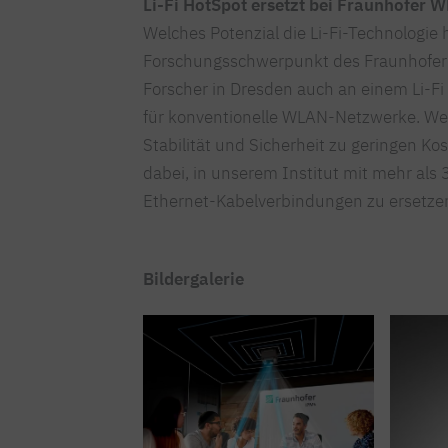
Li-Fi HotSpot ersetzt bei Fraunhofer 
Welches Potenzial die Li-Fi-Technologie h
Forschungsschwerpunkt des Fraunhofer I
Forscher in Dresden auch an einem Li-Fi
für konventionelle WLAN-Netzwerke. Wes
Stabilität und Sicherheit zu geringen K
dabei, in unserem Institut mit mehr al
Ethernet-Kabelverbindungen zu ersetze
Bildergalerie