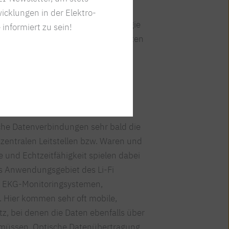
möglichst hohe
icklungen in der Elektro-
i sicherlich eine Schlüsseltechnologie
 informiert zu sein!
genüber konventionellen, funkbasierten
rbindungen außerdem durch eine
eit, weil Licht schlichtweg keine
sche Datenverbindungen sehr bald die
entralen Leitstellen bzw. Waren und
 und Echtzeitfähigkeit spielen dabei
es Anwendungsgebiet des Li-Fi
bei EKG-Monitoringsystemen,
n. Hier kommen sehr oft mobile,
, bei denen die Daten ebenfalls über
müssen. Optische Datenübertragung