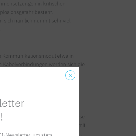
mmensetzungen in kritischen
plosionsgefahr besteht.
 sich nämlich nur mit sehr viel
.
e Kommunikationsmodul etwa in
on Kabelverbindungen werden sich die
drehen lassen, was die Verwendung
 verbessert und flexibilisiert. Der
aDock ermöglicht auch
st wirklich „smart“.
etter
!
 Sensoren erfassen Daten, senden diese
gorithmen verarbeitet werden, um damit
ozess zu steuern und zu optimieren.
I-Newsletter, um stets