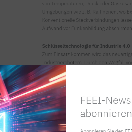
von Temperaturen, Druck oder Gaszusa
Umgebungen wie z. B. Raffinerien, wo Ex
Konventionelle Steckverbindungen lassen
Aufwand vor Funkenbildung abschirmen
Schlüsseltechnologie für Industrie 4.0
Zum Einsatz kommen wird das neuartig
Industrierobotern. Durch den Wegfall v
Roboterarme beliebig in jede Richtung 
von Werkzeugen durch den Roboter massiv
hohe Datendurchsatz über das Li-Fi Gig
Videodatenübertragung und macht ihn er
FEEI-Newsl
abonnieren
„Die Vision von Industrie 4.0 lautet ja:
an die Cloud, wo sie in Echtzeit von Al
wiederum in Echtzeit den Produktionspr
Abonnieren Sie den FEE