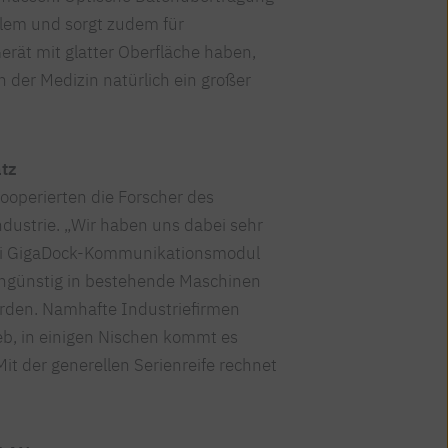
lem und sorgt zudem für
rät mit glatter Oberfläche haben,
in der Medizin natürlich ein großer
atz
kooperierten die Forscher des
dustrie. „Wir haben uns dabei sehr
Li-Fi GigaDock-Kommunikationsmodul
engünstig in bestehende Maschinen
rden. Namhafte Industriefirmen
ieb, in einigen Nischen kommt es
Mit der generellen Serienreife rechnet