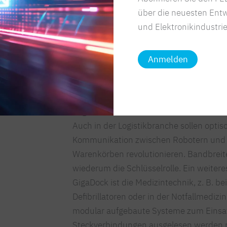
Voraussetzung dafür ist allerdings eine 
über die neuesten Entw
Datenübertragungsrate. Insofern ist Li-F
und Elektronikindustrie
für Industrie 4.0“, erläutert Deicke. Ge
Drahtlosnetzwerken bestechen Li-Fi-Ve
Anmelden
hohe Störungsresistenz und hohe Sicherh
Mauern durchdringt.
Logistik und Medizintechnik
Auch in der Logistikbranche sollen opti
Kommunikation zwischen Robotern und z
Warenkörben revolutionieren. Bandbreite
wiederum die Schlüsselrolle. Ein weiter
GigaDock ist die Medizintechnik, z. B. 
Defibrillatoren oder in der Notfallmedizi
modular aufgebaute Systeme zum Einsatz
Steckverbindungen ausgelesen werden 