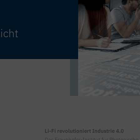
icht
Li-Fi revolutioniert Industrie 4.0
Das Fraunhofer-Institut für Photonisch