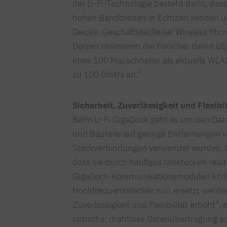
der Li-Fi-Technologie besteht darin, das
hohen Bandbreiten in Echtzeit senden u
Deicke, Geschäftsfeldleiter Wireless Mi
Derzeit realisieren die Forscher damit Ü
etwa 100 Mal schneller als aktuelle WLANs
zu 100 Gbit/s an.“
Sicherheit, Zuverlässigkeit und Flexibil
Beim Li-Fi GigaDock geht es um den Da
und Bauteile auf geringe Entfernungen v
Steckverbindungen verwendet wurden. Di
dass sie durch häufiges Umstecken relati
GigaDock-Kommunikationsmodulen könn
Hochfrequenzstecker nun ersetzt werden
Zuverlässigkeit und Flexibilität erhöht“,
optische, drahtlose Datenübertragung