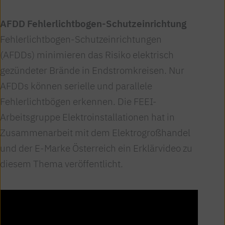
AFDD Fehlerlichtbogen-Schutzeinrichtung
Fehlerlichtbogen-Schutzeinrichtungen
(AFDDs) minimieren das Risiko elektrisch
gezündeter Brände in Endstromkreisen. Nur
AFDDs können serielle und parallele
Fehlerlichtbögen erkennen. Die FEEI-
Arbeitsgruppe Elektroinstallationen hat in
Zusammenarbeit mit dem Elektrogroßhandel
und der E-Marke Österreich ein Erklärvideo zu
diesem Thema veröffentlicht.