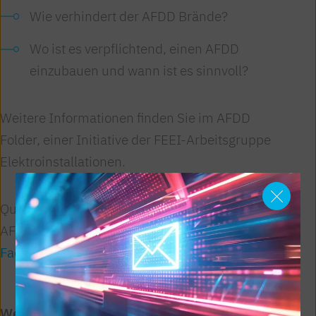
Wie verhindert der AFDD Brände?
Wo ist es verpflichtend, einen AFDD
einzubauen und wann ist es sinnvoll?
Weitere Informationen finden Sie im AFDD
Folder, einer Initiative der FEEI-Arbeitsgruppe
Elektroinstallationen.
Qualifizierte Fachbetriebe, die Sie zum Thema
AFDD gerne beraten, finden Sie hier:
e-Marke
Fachbetrieb in Ihrer Nähe.
Weiterführende Links