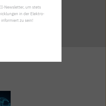
I-Newsletter, um stets
icklungen in der Elektro-
 informiert zu sein!