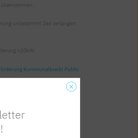
r übernommen.
derung unbestimmt Zeit verlängert
örderung <20kW:
förderung Kommunalkredit Public
gebot für Straßen-, Außen- und
enbeleuchtungen ab 20 kW:
etter
erung Kommunalkredit Public
!