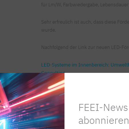
für Lm/W, Farbwiedergabe, Lebensdaue
Sehr erfreulich ist auch, dass diese För
wurde.
Nachfolgend der Link zur neuen LED-F
LED-Systeme im Innenbereich: Umwelt
Consulting
Bzw. das neu geschaffene Förderungsan
Sportstättenbeleuchtung sowie für Inn
FEEI-Newsl
Beleuchtungsoptimierung: Umweltförd
abonnieren
Consulting