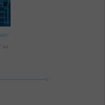
KEIT
DIGITALISIERUNG
“ als
Standardisierung des
Digitalen Produktpasses
(DPP)
Jetzt lesen