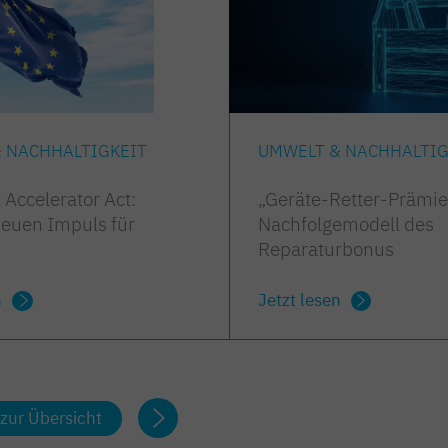
 NACHHALTIGKEIT
UMWELT & NACHHALTIG
 Accelerator Act:
„Geräte-Retter-Prämie
neuen Impuls für
Nachfolgemodell des
Reparaturbonus
n
Jetzt lesen
zur Übersicht