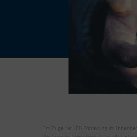
Im Zuge der LED Förderung im Innenbere
Systeme im Innenbereich für alle Unte