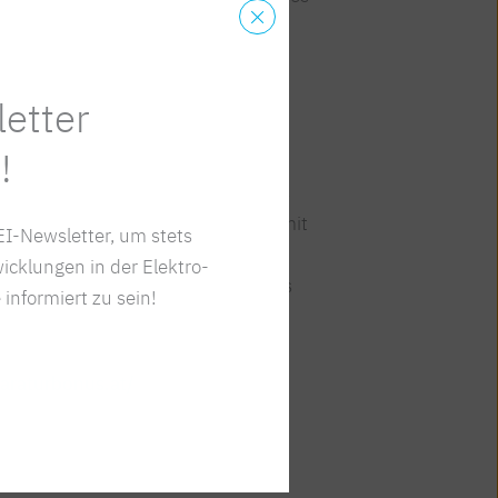
rderten Reparaturen. An nächster
h mit jeweils rund 150.000 Bons.
etter
Beitrag zur Kreislaufwirtschaft
!
rie verfügt über ein umfangreiches
hren Kundendiensten leistet sie damit
I-Newsletter, um stets
es Reparaturbonus. Dies stärkt die
icklungen in der Elektro-
nschonung und ist somit ein starkes
 informiert zu sein!
araturbonus.at/