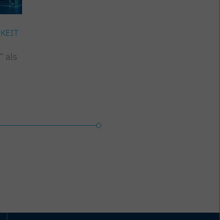
KEIT
DIGITALISIERUNG
“ als
Standardisierung des
Digitalen Produktpasses
(DPP)
Jetzt lesen