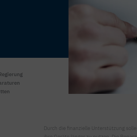
 Regierung
paraturen
utten
Durch die finanzielle Unterstützung sol
ihre Geräte länger zu nutzen. Die Repar