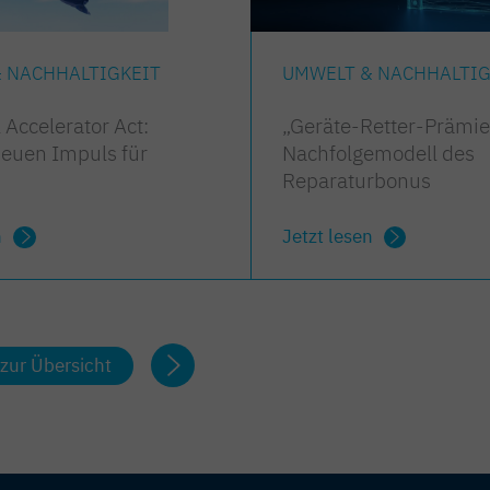
 NACHHALTIGKEIT
UMWELT & NACHHALTIG
 Accelerator Act:
„Geräte-Retter-Prämie
neuen Impuls für
Nachfolgemodell des
Reparaturbonus
n
Jetzt lesen
zur Übersicht