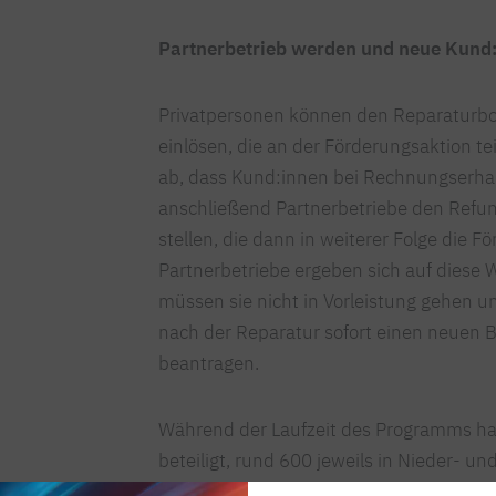
Partnerbetrieb werden und neue Kund
Privatpersonen können den Reparaturbo
einlösen, die an der Förderungsaktion t
ab, dass Kund:innen bei Rechnungserha
anschließend Partnerbetriebe den Refun
stellen, die dann in weiterer Folge die
Partnerbetriebe ergeben sich auf diese W
müssen sie nicht in Vorleistung gehen 
nach der Reparatur sofort einen neuen B
beantragen.
Während der Laufzeit des Programms ha
beteiligt, rund 600 jeweils in Nieder- un
etwa 100 Betrieben ist das Burgenland.