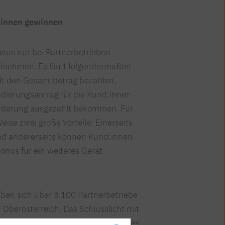
:innen gewinnen
nus nur bei Partnerbetrieben
eilnehmen. Es läuft folgendermaßen
lt den Gesamtbetrag bezahlen,
dierungsantrag für die Kund:innen
 Förderung ausgezahlt bekommen. Für
eise zwei große Vorteile: Einerseits
und andererseits können Kund:innen
onus für ein weiteres Gerät
ben sich über 3.100 Partnerbetriebe
d Oberösterreich. Das Schlusslicht mit
 Wien war bisher der Hauptnutzer des