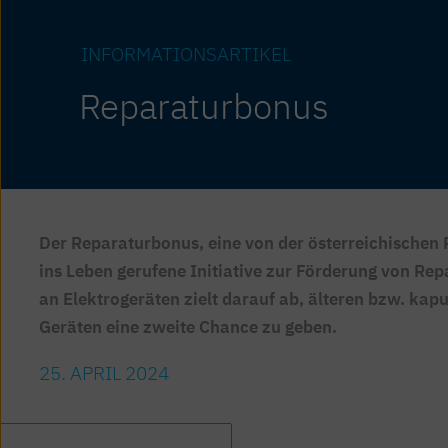
INFORMATIONS­ARTIKEL
Reparaturbonus
Der Reparaturbonus, eine von der österreichischen
ins Leben gerufene Initiative zur Förderung von Re
an Elektrogeräten zielt darauf ab, älteren bzw. kap
Geräten eine zweite Chance zu geben.
25. APRIL 2024