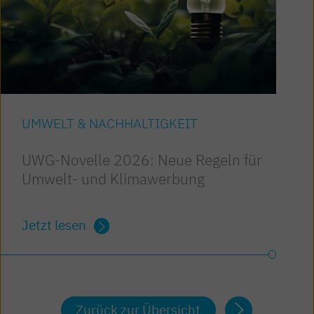
UMWELT & NACHHALTIGKEIT
UWG-Novelle 2026: Neue Regeln für
Umwelt- und Klimawerbung
Jetzt lesen
Zurück zur Übersicht