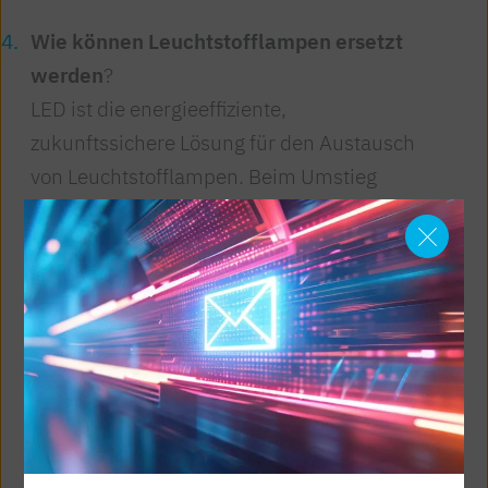
Wie können Leuchtstofflampen ersetzt
werden
?
LED ist die energieeffiziente,
zukunftssichere Lösung für den Austausch
von Leuchtstofflampen. Beim Umstieg
können nur die Lampe oder die gesamte
Leuchte ausgetauscht werden. Das ist auf 4
Arten möglich: