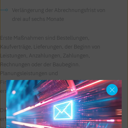
Verlängerung der Abrechnungsfrist von
drei auf sechs Monate
Erste Maßnahmen sind Bestellungen,
Kaufverträge, Lieferungen, der Beginn von
Leistungen, Anzahlungen, Zahlungen,
Rechnungen oder der Baubeginn.
Planungsleistungen und
Finanzierungsgespräche zählen nicht zu den
ersten Maßnahmen.
Die Anpassung der Richtlinie und die
erforderliche Gesetzesänderung sind noch
ausständig. Die geplanten Änderungen