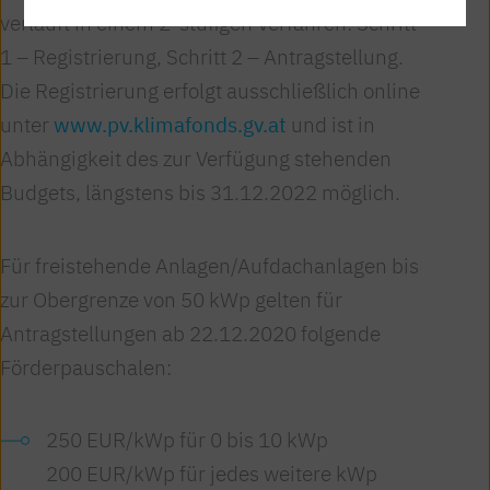
verläuft in einem 2-stufigen Verfahren: Schritt
1 – Registrierung, Schritt 2 – Antragstellung.
Die Registrierung erfolgt ausschließlich online
unter
www.pv.klimafonds.gv.at
und ist in
Abhängigkeit des zur Verfügung stehenden
Budgets, längstens bis 31.12.2022 möglich.
Für freistehende Anlagen/Aufdachanlagen bis
zur Obergrenze von 50 kWp gelten für
Antragstellungen ab 22.12.2020 folgende
Förderpauschalen:
250 EUR/kWp für 0 bis 10 kWp
200 EUR/kWp für jedes weitere kWp