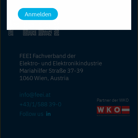
Anmelden
FEEI Fachverband der
Elektro- und Elektronikindustrie
Mariahilfer Straße 37-39
1060 Wien, Austria
info@feei.at
Partner der WKO
+43/1/588 39-0
Follow us