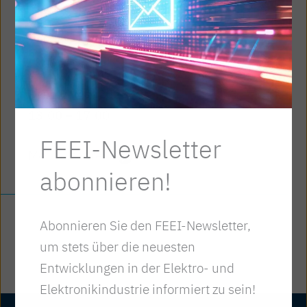
„ArbeitsZEITrecht für
Führungskräfte“
via MS Teams
Di., 19. Mai 2026
13:00
– 17:00
FEEI-Newsletter
Mehr erfahren
abonnieren!
Abonnieren Sie den FEEI-Newsletter,
um stets über die neuesten
Entwicklungen in der Elektro- und
Elektronikindustrie informiert zu sein!