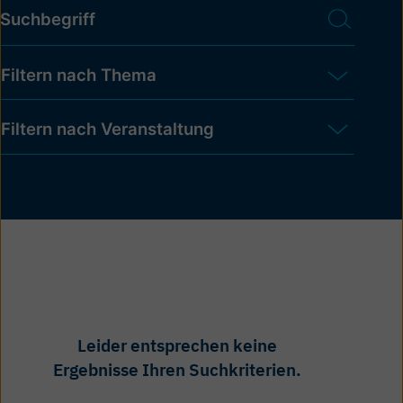
Suche
Inhalte suchen
Thema
Option auswählen
Option auswählen
Eventkategorie
Option auswählen
Option auswählen
Leider entsprechen keine
Ergebnisse Ihren Suchkriterien.