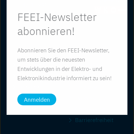
Partner der WKO
+43/1/588 39-0
FEEI-Newsletter
Follow us
abonnieren!
Abonnieren Sie den FEEI-Newsletter,
um stets über die neuesten
Leistungen
Downloads
Entwicklungen in der Elektro- und
Themen
Presse
Elektronikindustrie informiert zu sein!
Infothek
Impressum
Über uns
Datenschutz
Anmelden
Kontakt
Compliance
Barriere­freiheit