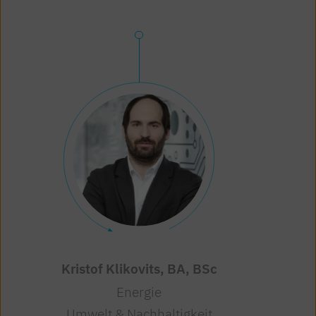
Kristof Klikovits, BA, BSc
Energie
Umwelt & Nachhaltigkeit