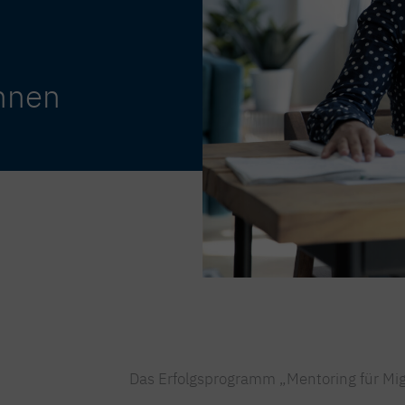
innen
Das Erfolgsprogramm „Mentoring für Migr