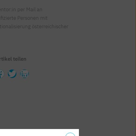
ntor:in per Mail an
fizierte Personen mit
ionalisierung österreichischer
rtikel teilen