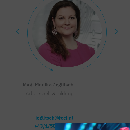
Mag. Monika Jeglitsch
Dr. Bernhard Gruber
Arbeitswelt & Bildung
Arbeitswelt & Bildung
jeglitsch@feei.at
gruber@feei.at
+43/1/588 39-65
+43/1/588 39-56