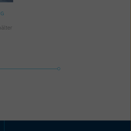
NG
ARBEITSWELT & BILDUNG
älter
Bildungskarenz und -teilzeit
– neu:
Weiterbildungs(teil)zeit
Jetzt lesen