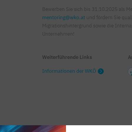
Bewerben Sie sich bis 31.10.2025 als Me
mentoring@wko.at
und fördern Sie quali
Migrationshintergrund sowie die Internat
Unternehmen!
Weiterführende Links
A
Informationen der WKÖ