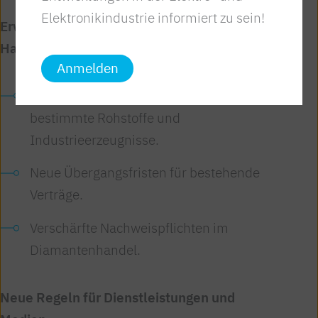
Elektronikindustrie informiert zu sein!
Erweiterte Import- und
Handelsbeschränkungen
Anmelden
Anpassungen bei Importverboten für
bestimmte Rohstoffe und
Industrieerzeugnisse.
Neue Übergangsfristen für bestehende
Verträge.
Verschärfte Nachweispflichten im
Diamantenhandel.
Neue Regeln für Dienstleistungen und