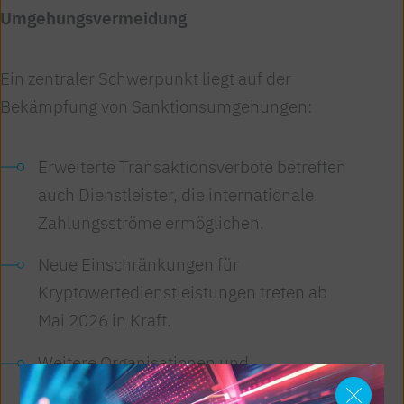
Umgehungsvermeidung
Ein zentraler Schwerpunkt liegt auf der
Bekämpfung von Sanktionsumgehungen:
Erweiterte Transaktionsverbote betreffen
auch Dienstleister, die internationale
Zahlungsströme ermöglichen.
Neue Einschränkungen für
Kryptowertedienstleistungen treten ab
Mai 2026 in Kraft.
Weitere Organisationen und
Finanzakteure wurden auf Sanktionslisten