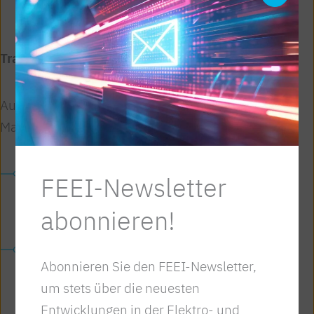
gesetzt.
Transport und Schifffahrt
Auch im Transportbereich gibt es neue
Maßnahmen:
Verschärfte Regeln für den Verkauf und
FEEI-Newsletter
Betrieb von Tankschiffen sowie LNG-
abonnieren!
Tankern.
Einführung zusätzlicher Sorgfaltspflichten
Abonnieren Sie den FEEI-Newsletter,
zur Vermeidung indirekter Lieferungen
um stets über die neuesten
nach Russland.
Entwicklungen in der Elektro- und