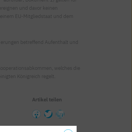
 ereignen und davor keinen
 einem EU-Mitgliedstaat und dem
erungen betreffend Aufenthalt und
 Kooperationsabkommen, welches die
igten Königreich regelt.
Artikel teilen
,