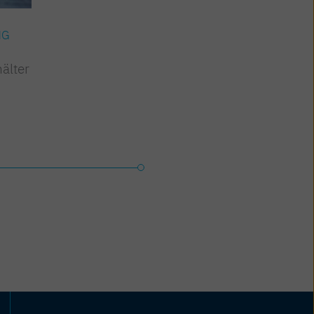
NG
ARBEITSWELT & BILDUNG
älter
Bildungskarenz und -teilzeit
– neu:
Weiterbildungs(teil)zeit
Jetzt lesen