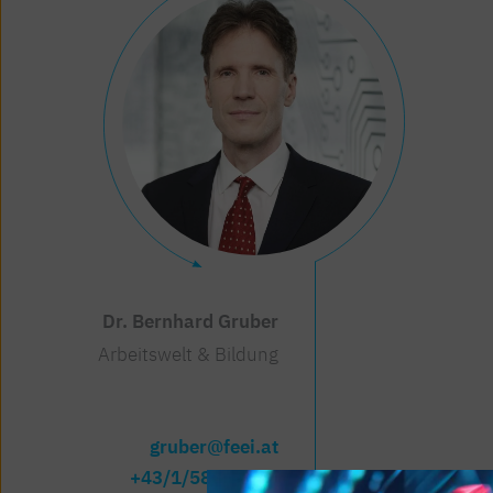
Dr. Bernhard Gruber
Arbeitswelt & Bildung
gruber@feei.at
+43/1/588 39-56