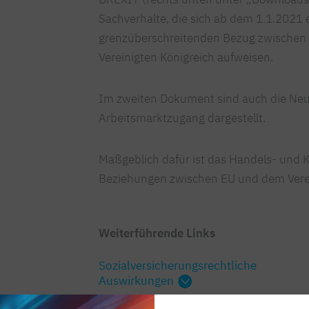
Sachverhalte, die sich ab dem 1.1.2021
grenzüberschreitenden Bezug zwischen
Vereinigten Königreich aufweisen.
Im zweiten Dokument sind auch die Neu
Arbeitsmarktzugang dargestellt.
Maßgeblich dafür ist das Handels- und
Beziehungen zwischen EU und dem Verein
Weiterführende Links
Sozialversicherungsrechtliche
Auswirkungen
Sozialversicherung, Arbeitsmarktzugang