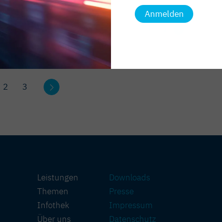
gesucht
Anmelden
n
Jetzt lesen
2
3
Leistungen
Downloads
Themen
Presse
Infothek
Impressum
Über uns
Datenschutz