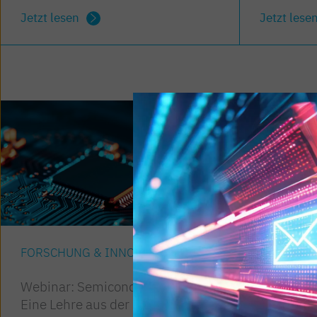
Jetzt lesen
Jetzt lese
FORSCHUNG & INNOVATION
FORSCHU
Webinar: Semiconductor-X:
Webinar: 
Eine Lehre aus der Chip-
digitale 