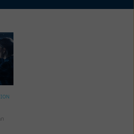
TION
an