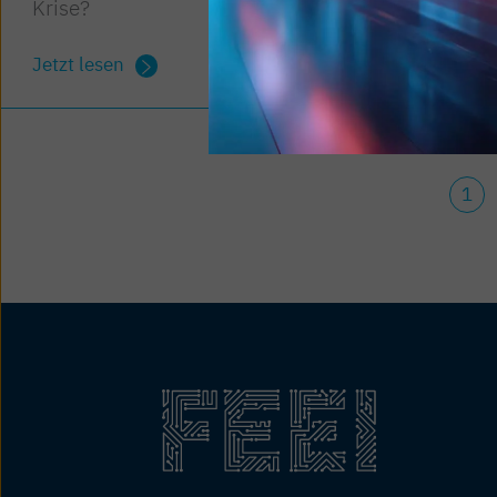
Krise?
Jetzt lesen
Jetzt lese
1