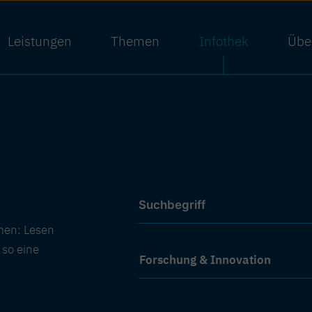
Leistungen
Themen
Infothek
Übe
Suche
Inhalte suchen
men: Lesen
Thema
 so eine
Option auswählen
Option auswählen
Forschung & Innovation