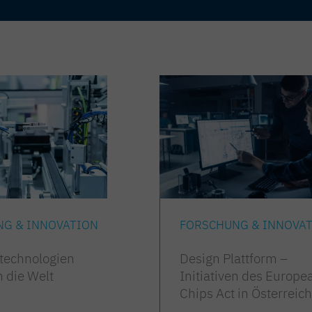
NG & INNOVATION
FORSCHUNG & INNOVA
ltechnologien
Design Plattform –
 die Welt
Initiativen des Europe
Chips Act in Österreich