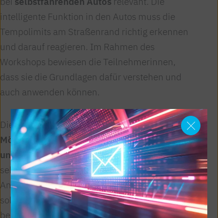
bei
selbstfahrenden Autos
relevant. Die
intelligente Funktion in den Autos muss die
Tempolimits am Straßenrand richtig erkennen
und darauf reagieren. Im Rahmen des
Workshops bewiesen die Teilnehmerinnen,
dass sie die Grundlagen dafür verstehen und
auch anwenden können.
Die Zukunftsbranche EEI bietet
viele
Möglichkeiten, die Welt von morgen selbst
und aktiv mitzugestalten
. Neben
selbstfahrenden Autos stehen viele weitere
Anwendungen, die uns das Leben erleichtern
sollen, in den Startschuhen. Diese betreffen
beispielsweise Themen wie Nachhaltigkeit und