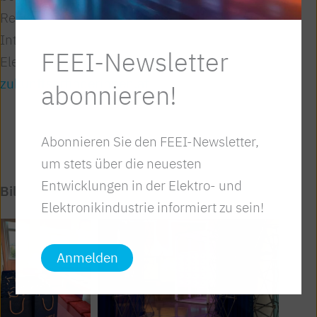
Ressourcenschonung, die Finanzwelt und das
Internet of Things. Mit einer Karriere in der
FEEI-Newsletter
Elektrotechnik die Zukunft gestalten –
zukunftserfinderinnen.at
.
abonnieren!
Abonnieren Sie den FEEI-Newsletter,
um stets über die neuesten
Entwicklungen in der Elektro- und
Bildergalerie
Elektronikindustrie informiert zu sein!
Anmelden