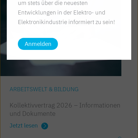
um stets über die neuesten
Entwicklungen in der Elektro- und
Elektronikindustrie informiert zu sein!
Anmelden
ARBEITSWELT & BILDUNG
Kollektivvertrag 2026 – Informationen
und Dokumente
Jetzt lesen