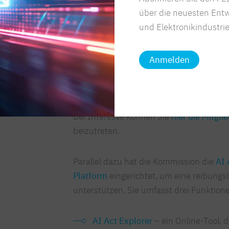
über die neuesten Entw
Wissenschaft und Politik in der
App
und Elektronikindustrie
einbringen können. Kooperationen 
Foren „AI Board“ und „Research for
Forschung und Wirtschaft stärken u
Anmelden
AI Observatory eingerichtet werden
Entwicklungen prognostizieren soll.
Bei Interesse können Sie
hier die Mitgl
beizutreten.
Parallel dazu hat die Kommission die
AI 
Platform
eingerichtet, um eine reibungs
unterstützen. Sie umfasst drei Funktion
AI Act
Explorer
– ein Online-Tool, d