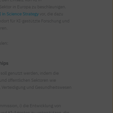
 Sektor in Europa zu beschleunigen.
I in Science Strategy
vor, die dazu
andort für KI-gestützte Forschung und
eren.
ulen:
hips
 soll genutzt werden, indem die
 und öffentlichen Sektoren wie
n, Verteidigung und Gesundheitswesen
mmission, i) die Entwicklung von
nd KI-Agenten zu unterstützen, die