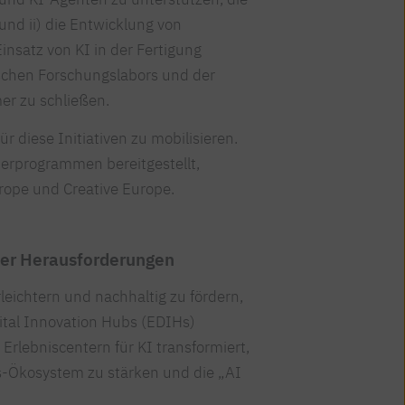
und ii) die Entwicklung von
Einsatz von KI in der Fertigung
ischen Forschungslabors und der
r zu schließen.
r diese Initiativen zu mobilisieren.
derprogrammen bereitgestellt,
urope und Creative Europe.
der Herausforderungen
leichtern und nachhaltig zu fördern,
tal Innovation Hubs (EDIHs)
Erlebniscentern für KI transformiert,
s-Ökosystem zu stärken und die „AI