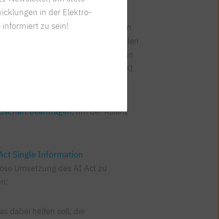
icklungen in der Elektro-
l
y
AI Alliance
ihre Interessen
 informiert zu sein!
zwischen den bereits eingerichteten
 AI Science in Europe (RAISE)“ sollen
nd weiterentwickeln. Zudem soll ein
, welches aktuelle und zukünftige KI
iedschaft beantragen
, um der Allianz
Act Single Information
lose Umsetzung des AI Act zu
en:
as dabei helfen soll, die