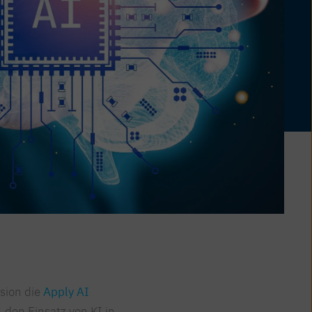
sion die
Apply AI
t, den Einsatz von KI in