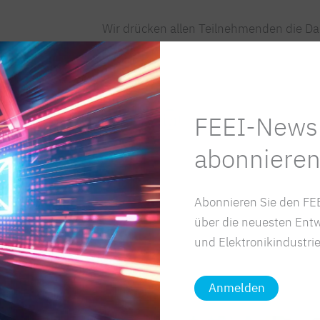
Wir drücken allen Teilnehmenden die D
Artikel teilen
FEEI-Newsl
abonnieren
Abonnieren Sie den FEE
über die neuesten Entw
und Elektronikindustrie
Anmelden