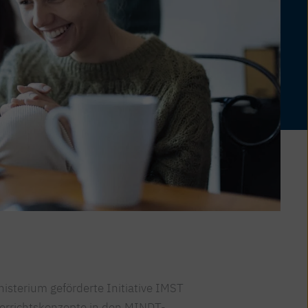
isterium geförderte Initiative IMST
terrichtskonzepte in den MINDT-