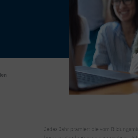
den
Jedes Jahr prämiert die vom Bildungsmin
herausragende Beispiele innovativer Un