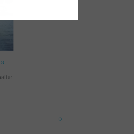
NG
ARBEITSWELT & BILDUNG
älter
Bildungskarenz und -teilzeit
– neu:
Weiterbildungs(teil)zeit
Jetzt lesen