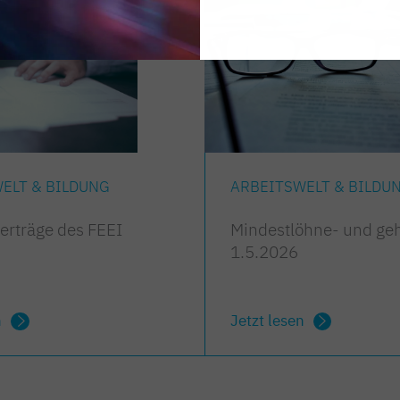
ELT & BILDUNG
ARBEITSWELT & BILDU
verträge des FEEI
Mindestlöhne- und geh
1.5.2026
n
Jetzt lesen