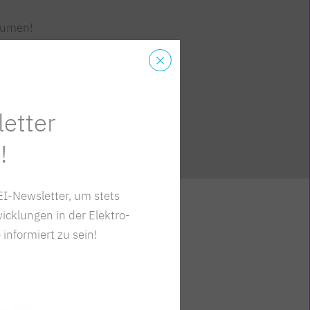
aumen!
etter
!
I-Newsletter, um stets
icklungen in der Elektro-
 informiert zu sein!