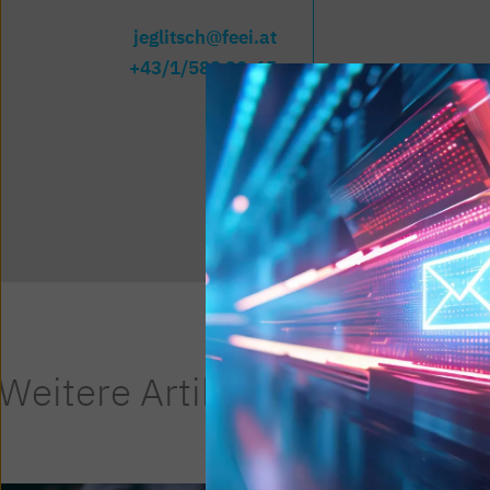
jeglitsch@feei.at
+43/1/588 39-65
Weitere Artikel