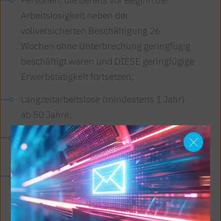
Arbeitslosigkeit neben der
vollversicherten Beschäftigung 26
Wochen ohne Unterbrechung geringfügig
beschäftigt waren und DIESE geringfügige
Erwerbstätigkeit fortsetzen;
Langzeitarbeitslose (mindestens 1 Jahr)
ab 50 Jahre;
Langzeitarbeitslose mit einer mindestens
50%igen Behinderung;
Personen in AMS-Schulungen mit einer
Dauer von mindestens 4 Monaten und 25
Wochenstunden (vorbehaltlich einer