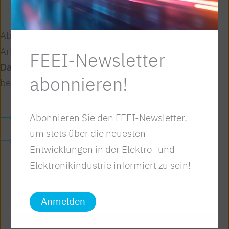
Beschlussfassung im Nationalrat).
Ab 1.1.2026 dürfen neben dem Bezug von
Arbeitslosengeld bzw. Notstandshilfe
für die
FEEI-Newsletter
Dauer von 26 Wochen EINMALIG
geringfügig
abonnieren!
beschäftigt sein:
Langzeitarbeitslose;
Abonnieren Sie den FEEI-Newsletter,
um stets über die neuesten
Personen nach mindestens einjährigem
Entwicklungen in der Elektro- und
Bezug von Kranken-, Rehabilitations-
Elektronikindustrie informiert zu sein!
oder Umschulungsgeld.
Anmelden