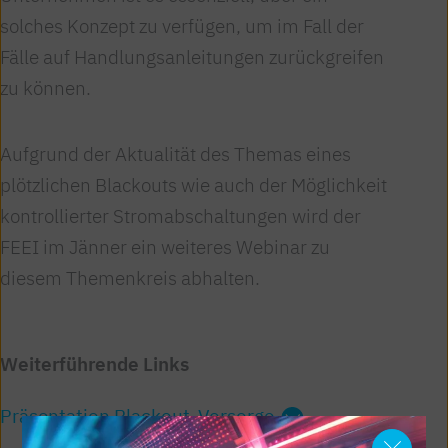
solches Konzept zu verfügen, um im Fall der
Fälle auf Handlungsanleitungen zurückgreifen
zu können.
Aufgrund der Aktualität des Themas eines
plötzlichen Blackouts wie auch der Möglichkeit
kontrollierter Stromabschaltungen wird der
FEEI im Jänner ein weiteres Webinar zu
diesem Themenkreis abhalten.
Weiterführende Links
Präsentation Blackout-Vorsorge