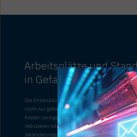
Arbeitsplätze und Stand
in Gefahr
Die Entwicklungen der letzten Jahre haben die 
nicht nur gefordert, sondern überfordert. Steige
Kosten zwingen Unternehmen dazu, die Produkt
reduzieren oder ins Ausland auszulagern. Geopol
Veränderungen verschärfen die Situation zusätzli