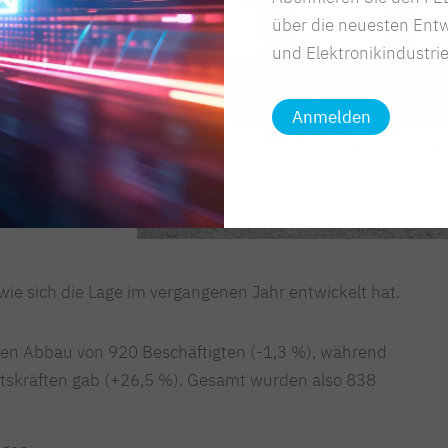
ndort
über die neuesten Entw
hen.
und Elektronikindustrie
Anmelden
 wie sich die Lage im vergangenen Jahr entwickelt hat.
en Abbau von 920 Beschäftigten (-1,3 %), während
tskräften gab (+26,5 %). Gesamt wurden also 838