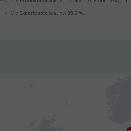
Der
Produktionswert
ist im März 2026
um 12%
gesti
Die
Exportquote
liegt bei
85,9 %.