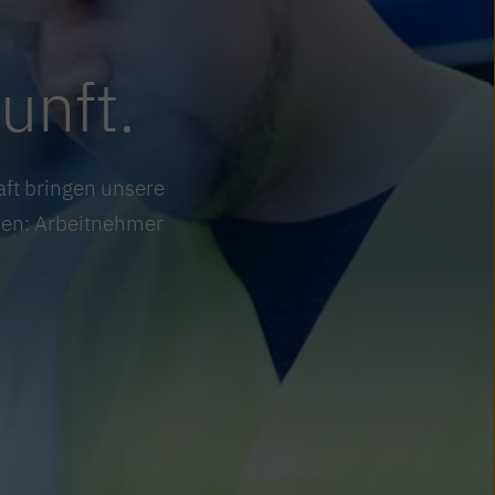
unft.
aft bringen unsere
ehen: Arbeitnehmer