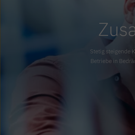
Zusa
Stetig steigende 
Betriebe in Bedrä