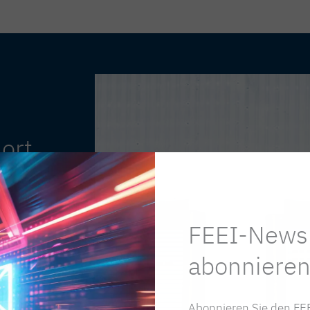
ort
FEEI-Newsl
Branche
nde
abonnieren
ion zu
itische
ch.
Abonnieren Sie den FEE