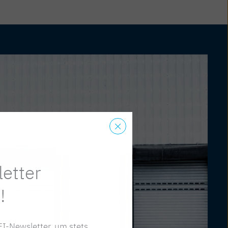
etter
!
I-Newsletter, um stets