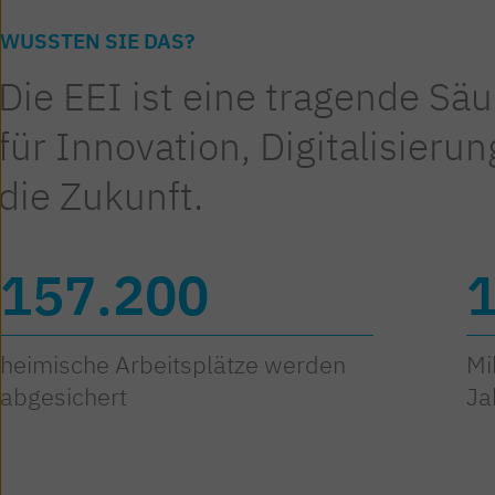
WUSSTEN SIE DAS?
Die EEI ist eine tragende Säu
für Innovation, Digitalisierun
die Zukunft.
157.200
heimische Arbeits­plätze werden
Mi
abgesichert
Ja